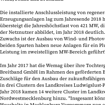
Die installierte Anschlussleistung von regener
Erzeugungsanlagen lag zum Jahresende 2018 b
übersteigt die Jahreshöchstlast von 421 MW, d
der Netznutzer abbildet, im Jahr 2018 deutlich
Zuwachs ist der Ausbau von Wind- und Photov
beiden Sparten haben neue Anlagen für ein Plu
Leistung im zweistelligen MW-Bereich geführt"
Im Jahr 2017 hat die Wemag über ihre Tochte
Breitband GmbH im Rahmen des geförderten B
Zuschläge für den Ausbau der zukunftsfähigen
in drei Clustern des Landkreises Ludwigslust-
Jahr 2018 kamen 14 weitere Cluster im Landkr
Nordwestmecklenburg hinzu. "Insgesamt könne
Haushalte in Mecklenburg-Vorpommern von e