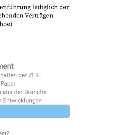
enführung lediglich der
tehenden Verträgen
(hoe)
ment
halten der ZFK!
 ePaper
s aus der Branche
n Entwicklungen
ent?