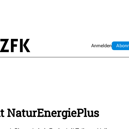
Anmelden
Abo
n
t NaturEnergiePlus