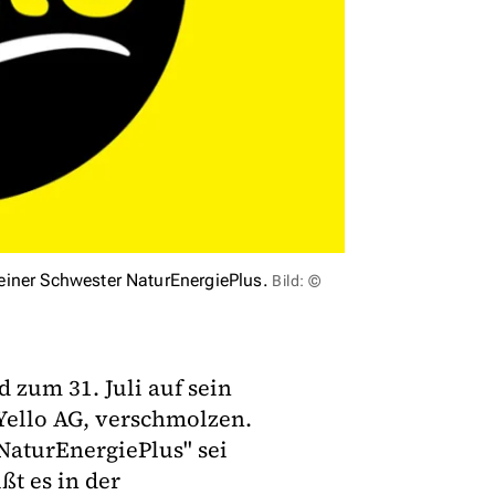
einer Schwester NaturEnergiePlus.
Bild: ©
 zum 31. Juli auf sein
ello AG, verschmolzen.
aturEnergiePlus" sei
ßt es in der