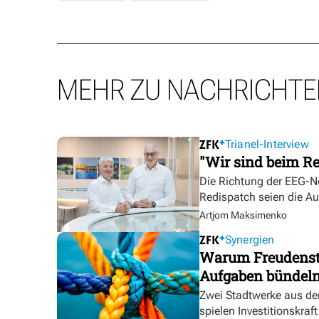
MEHR ZU NACHRICHTE
Trianel-Interview
"Wir sind beim Re
Die Richtung der EEG-No
Redispatch seien die A
Artjom Maksimenko
Synergien
Warum Freudensta
Aufgaben bündel
Zwei Stadtwerke aus de
spielen Investitionskra