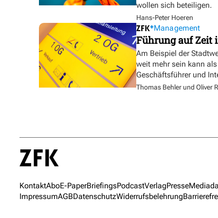
wollen sich beteiligen.
Hans-Peter Hoeren
Management
Führung auf Zeit i
Am Beispiel der Stadtw
weit mehr sein kann als
Geschäftsführer und In
Thomas Behler und Oliver R
Kontakt
Abo
E-Paper
Briefings
Podcast
Verlag
Presse
Mediada
Impressum
AGB
Datenschutz
Widerrufsbelehrung
Barrierefre