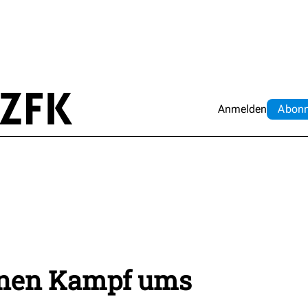
Anmelden
Abo
n
inen Kampf ums