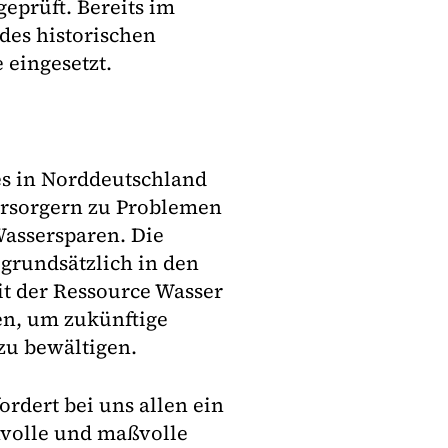
eprüft. Bereits im
des historischen
 eingesetzt.
s in Norddeutschland
ersorgern zu Problemen
assersparen. Die
grundsätzlich in den
 der Ressource Wasser
en, um zukünftige
zu bewältigen.
dert bei uns allen ein
nvolle und maßvolle