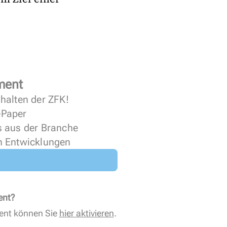
ment
halten der ZFK!
 ePaper
s aus der Branche
n Entwicklungen
ent?
ent können Sie
hier aktivieren
.