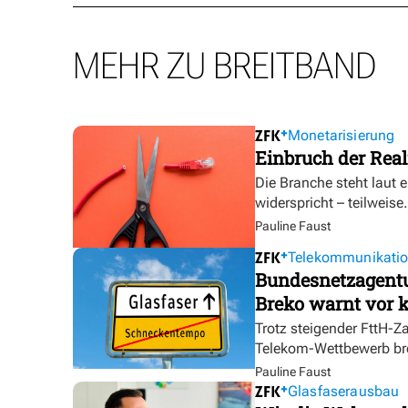
MEHR ZU BREITBAND
Monetarisierung
Einbruch der Real
Die Branche steht laut 
widerspricht – teilweise.
Pauline Faust
Telekommunikati
Bundesnetzagentur
Breko warnt vor k
Trotz steigender FttH-Z
Telekom-Wettbewerb br
Pauline Faust
Glasfaserausbau