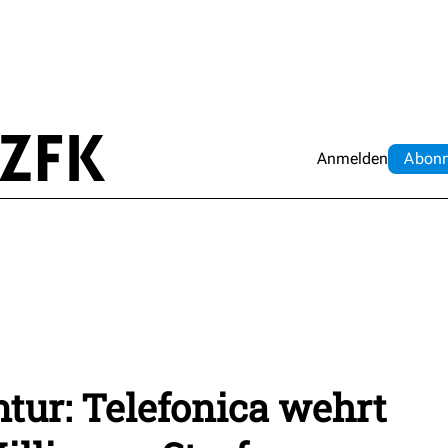
Anmelden
Abo
n
tur: Telefonica wehrt