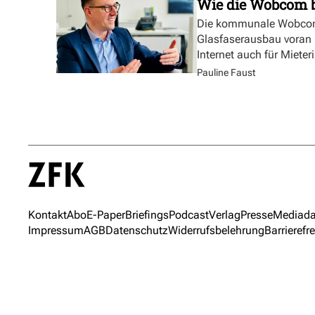
Wie die Wobcom 
Die kommunale Wobcom 
Glasfaserausbau voran u
Internet auch für Miete
Pauline Faust
Kontakt
Abo
E-Paper
Briefings
Podcast
Verlag
Presse
Mediada
Impressum
AGB
Datenschutz
Widerrufsbelehrung
Barrierefre