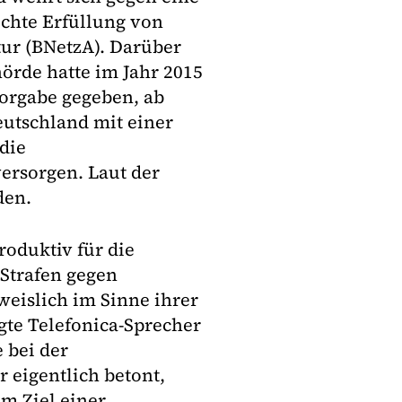
rechte Erfüllung von
ur (BNetzA). Darüber
hörde hatte im Jahr 2015
Vorgabe gegeben, ab
eutschland mit einer
die
ersorgen. Laut der
den.
roduktiv für die
Strafen gegen
eislich im Sinne ihrer
te Telefonica-Sprecher
 bei der
 eigentlich betont,
m Ziel einer