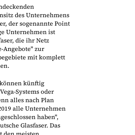
hendeckenden
ensitz des Unternehmens
er, der sogenannte Point
sige Unternehmen ist
ser, die ihr Netz
e-Angebote" zur
begebiete mit komplett
den.
können künftig
 Vega-Systems oder
nn alles nach Plan
s 2019 alle Unternehmen
ngeschlossen haben",
utsche Glasfaser. Das
it den meisten