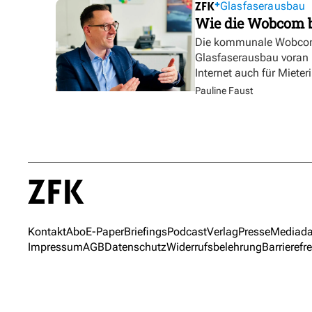
Glasfaserausbau
Wie die Wobcom 
Die kommunale Wobcom 
Glasfaserausbau voran u
Internet auch für Miete
Pauline Faust
Kontakt
Abo
E-Paper
Briefings
Podcast
Verlag
Presse
Mediada
Impressum
AGB
Datenschutz
Widerrufsbelehrung
Barrierefre