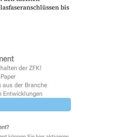
lasfaseranschlüssen bis
ment
halten der ZFK!
 ePaper
s aus der Branche
n Entwicklungen
ent?
ent können Sie
hier aktivieren
.