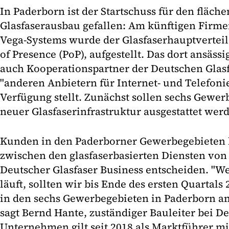
In Paderborn ist der Startschuss für den fläc
Glasfaserausbau gefallen: Am künftigen Firm
Vega-Systems wurde der Glasfaserhauptverteil
of Presence (PoP), aufgestellt. Das dort ansäs
auch Kooperationspartner der Deutschen Glasfa
"anderen Anbietern für Internet- und Telefoni
Verfügung stellt. Zunächst sollen sechs Gewer
neuer Glasfaserinfrastruktur ausgestattet wer
Kunden in den Paderborner Gewerbegebieten 
zwischen den glasfaserbasierten Diensten von
Deutscher Glasfaser Business entscheiden. "We
läuft, sollten wir bis Ende des ersten Quartal
in den sechs Gewerbegebieten in Paderborn a
sagt Bernd Hante, zuständiger Bauleiter bei De
Unternehmen gilt seit 2018 als Marktführer m