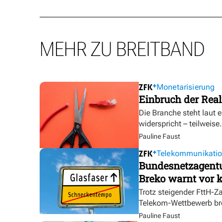
MEHR ZU BREITBAND
Monetarisierung
Einbruch der Real
Die Branche steht laut 
widerspricht – teilweise.
Pauline Faust
Telekommunikati
Bundesnetzagentur
Breko warnt vor k
Trotz steigender FttH-Z
Telekom-Wettbewerb br
Pauline Faust