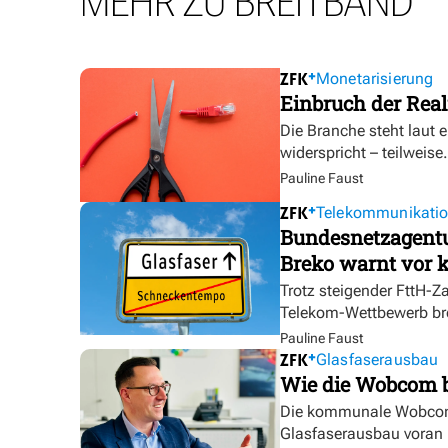
MEHR ZU BREITBAND
Monetarisierung
Einbruch der Real
Die Branche steht laut 
widerspricht – teilweise.
Pauline Faust
Telekommunikati
Bundesnetzagentur
Breko warnt vor k
Trotz steigender FttH-Z
Telekom-Wettbewerb br
Pauline Faust
Glasfaserausbau
Wie die Wobcom 
Die kommunale Wobcom 
Glasfaserausbau voran u