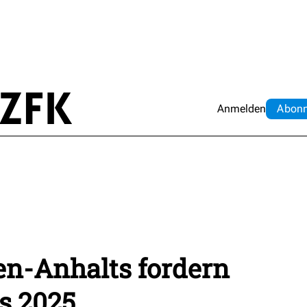
Anmelden
Abo
n
en-Anhalts fordern
is 2025