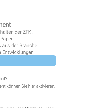
ment
halten der ZFK!
 ePaper
s aus der Branche
n Entwicklungen
ent?
ent können Sie
hier aktivieren
.