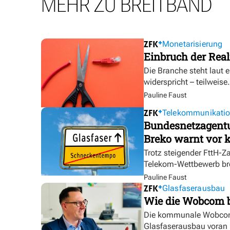
MEHR ZU BREITBAND
Monetarisierung
Einbruch der Real
Die Branche steht laut 
widerspricht – teilweise.
Pauline Faust
Telekommunikati
Bundesnetzagentur
Breko warnt vor k
Trotz steigender FttH-Z
Telekom-Wettbewerb br
Pauline Faust
Glasfaserausbau
Wie die Wobcom 
Die kommunale Wobcom 
Glasfaserausbau voran u