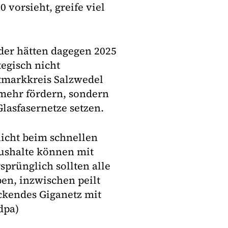
0 vorsieht, greife viel
der hätten dagegen 2025
tegisch nicht
ltmarkkreis Salzwedel
 mehr fördern, sondern
lasfasernetze setzen.
licht beim schnellen
aushalte können mit
prünglich sollten alle
en, inzwischen peilt
ckendes Giganetz mit
dpa)