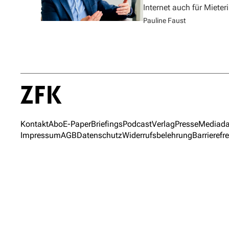
Internet auch für Miete
Pauline Faust
Kontakt
Abo
E-Paper
Briefings
Podcast
Verlag
Presse
Mediada
Impressum
AGB
Datenschutz
Widerrufsbelehrung
Barrierefre