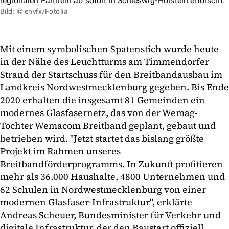
regionalen Partnern ab sofort in Schleswig-Holstein erforscht.
Bild: © envfx/Fotolia
Mit einem symbolischen Spatenstich wurde heute
in der Nähe des Leuchtturms am Timmendorfer
Strand der Startschuss für den Breitbandausbau im
Landkreis Nordwestmecklenburg gegeben. Bis Ende
2020 erhalten die insgesamt 81 Gemeinden ein
modernes Glasfasernetz, das von der Wemag-
Tochter Wemacom Breitband geplant, gebaut und
betrieben wird. "Jetzt startet das bislang größte
Projekt im Rahmen unseres
Breitbandförderprogramms. In Zukunft profitieren
mehr als 36.000 Haushalte, 4800 Unternehmen und
62 Schulen in Nordwestmecklenburg von einer
modernen Glasfaser-Infrastruktur", erklärte
Andreas Scheuer, Bundesminister für Verkehr und
digitale Infrastruktur, der den Baustart offiziell