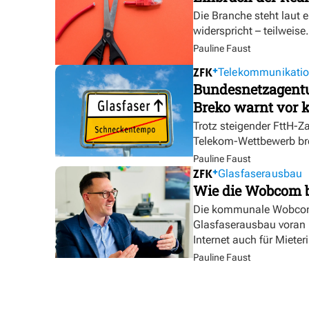
Die Branche steht laut 
widerspricht – teilweise.
Pauline Faust
Telekommunikati
Bundesnetzagentur
Breko warnt vor k
Trotz steigender FttH-Z
Telekom-Wettbewerb br
Pauline Faust
Glasfaserausbau
Wie die Wobcom 
Die kommunale Wobcom 
Glasfaserausbau voran u
Internet auch für Miete
Pauline Faust