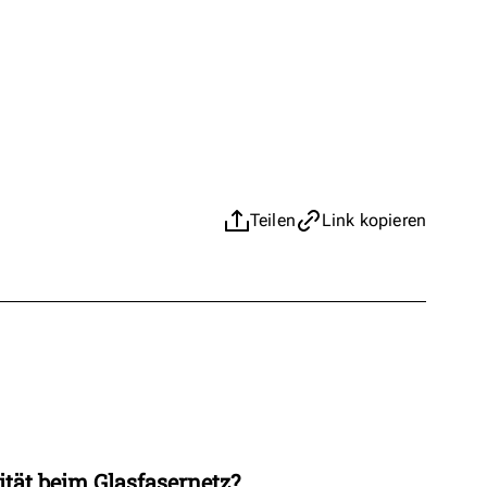
Teilen
Link kopieren
ität beim Glasfasernetz?