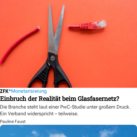
Monetarisierung
Einbruch der Realität beim Glasfasernetz?
Die Branche steht laut einer PwC-Studie unter großem Druck.
Ein Verband widerspricht – teilweise.
Pauline Faust