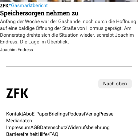
Gasmarktbericht
Speichersorgen nehmen zu
Anfang der Woche war der Gashandel noch durch die Hoffnung
auf eine baldige Öffnung der Straße von Hormus geprägt. Am
Donnerstag drehte sich die Situation wieder, schreibt Joachim
Endress. Die Lage im Überblick.
Joachim Endress
Nach oben
Kontakt
Abo
E-Paper
Briefings
Podcast
Verlag
Presse
Mediadaten
Impressum
AGB
Datenschutz
Widerrufsbelehrung
Barrierefreiheit
Hilfe/FAQ