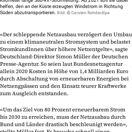
Kilometer lange 380-kV-Stromleitung. Ab 2021 soll sie dabei
helfen, den an der Küste erzeugten Windstrom in Richtung
Süden abzutransportieren.
Bild: © Carsten Rehder/dpa
«Der schleppende Netzausbau verzögert den Umbau
zu einem klimaneutralen Stromsystem und belastet
StromkundInnen über höhere Netzentgelte», sagte
Deutschland-Direktor Simon Müller der Deutschen
Presse-Agentur. So seien laut Bundesnetzagentur
allein 2020 Kosten in Höhe von 1,4 Milliarden Euro
durch Abschaltung von erneuerbaren Energien bei
Netzengpässen und den Einsatz teurer Kraftwerke
zum Ausgleich entstanden.
«Um das Ziel von 80 Prozent erneuerbarem Strom
bis 2030 zu erreichen, muss der Netzausbau durch
Bund und Länder drastisch beschleunigt werden»,
stellte Müller fest. Es brauche schnell einen