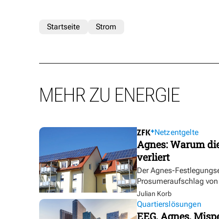
Startseite
Strom
MEHR ZU ENERGIE
Netzentgelte
Agnes: Warum die
verliert
Der Agnes-Festlegungse
Prosumeraufschlag von bi
Julian Korb
Quartierslösungen
EEG, Agnes, Mispe