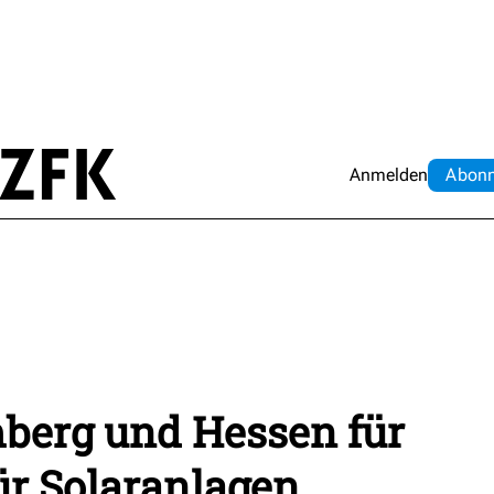
Anmelden
Abo
n
erg und Hessen für
für Solaranlagen