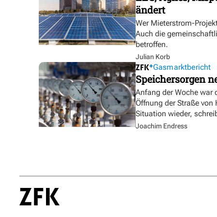
ändert
Wer Mieterstrom-Proje
Auch die gemeinschaftl
betroffen.
Julian Korb
Gasmarktbericht
Speichersorgen 
Anfang der Woche war d
Öffnung der Straße von
Situation wieder, schre
Joachim Endress