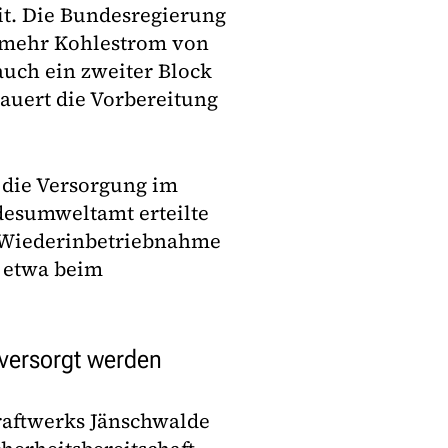
mit. Die Bundesregierung
r mehr Kohlestrom von
auch ein zweiter Block
dauert die Vorbereitung
 die Versorgung im
desumweltamt erteilte
 Wiederinbetriebnahme
s etwa beim
 versorgt werden
Kraftwerks Jänschwalde