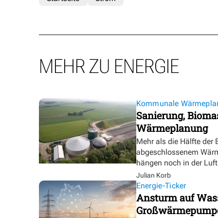
MEHR ZU ENERGIE
Kommunale Wärmepla
Sanierung, Biomas
Wärmeplanung
Mehr als die Hälfte der
abgeschlossenem Wärmep
hängen noch in der Luft
Julian Korb
Energie-Ticker
Ansturm auf Wasse
Großwärmepumpe