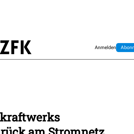
Anmelden
Abo
n
ekraftwerks
rück am Stromnetz