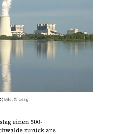
o)
Bild: © Leag
tag einen 500-
chwalde zurück ans