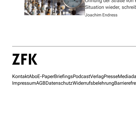
Öffnung der Straße von
Situation wieder, schre
Joachim Endress
Kontakt
Abo
E-Paper
Briefings
Podcast
Verlag
Presse
Mediada
Impressum
AGB
Datenschutz
Widerrufsbelehrung
Barrierefre