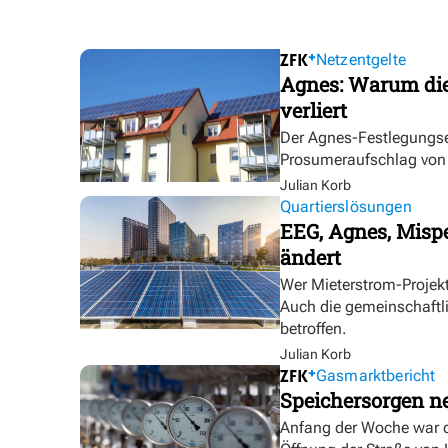
Netzentgelte
Agnes: Warum die
verliert
Der Agnes-Festlegungse
Prosumeraufschlag von bi
Julian Korb
Quartierslösungen
EEG, Agnes, Mispe
ändert
Wer Mieterstrom-Proje
Auch die gemeinschaftl
betroffen.
Julian Korb
Gasmarktbericht
Speichersorgen 
Anfang der Woche war d