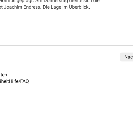
 Hormus geprägt. Am Donnerstag drehte sich die
ibt Joachim Endress. Die Lage im Überblick.
Nac
ten
iheit
Hilfe/FAQ