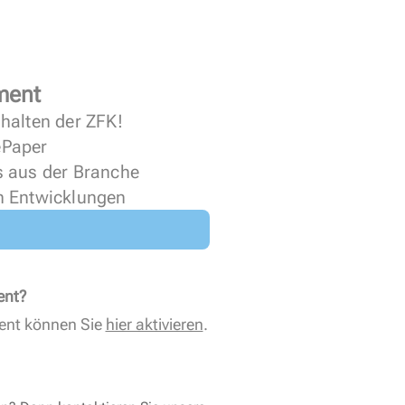
ment
halten der ZFK!
 ePaper
s aus der Branche
n Entwicklungen
ent?
ent können Sie
hier aktivieren
.