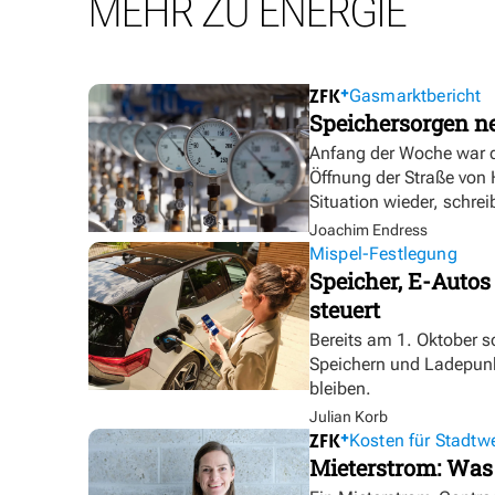
MEHR ZU ENERGIE
Gasmarktbericht
Speichersorgen 
Anfang der Woche war d
Öffnung der Straße von
Situation wieder, schre
Joachim Endress
Mispel-Festlegung
Speicher, E-Autos
steuert
Bereits am 1. Oktober s
Speichern und Ladepunk
bleiben.
Julian Korb
Kosten für Stadtw
Mieterstrom: Was