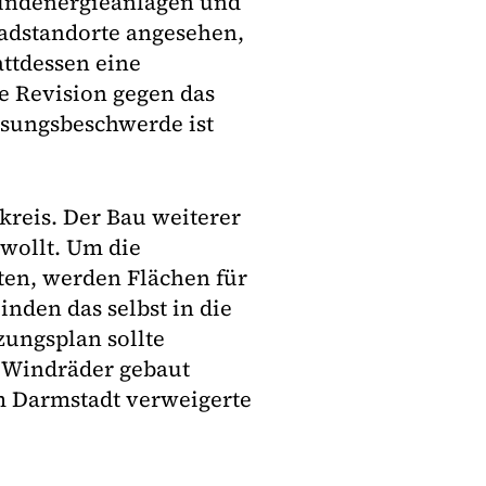
indenergieanlagen und
radstandorte angesehen,
attdessen eine
e Revision gegen das
ssungsbeschwerde ist
reis. Der Bau weiterer
ewollt. Um die
ten, werden Flächen für
nden das selbst in die
ungsplan sollte
e Windräder gebaut
m Darmstadt verweigerte