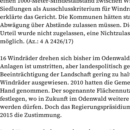
einen 1000-Meter-Mindestabstand zwischen W
Siedlungen als Ausschlusskriterium für Wind
erklärte das Gericht. Die Kommunen hätten st
Abwägung über Abstände zulassen müssen. Di
Urteil wurde nicht zugelassen, eine Nichtzula
möglich. (Az.: 4 A 2426/17)
16 Windräder drehen sich bisher im Odenwaldk
Anlagen ist umstritten, aber landespolitisch g
Beeinträchtigung der Landschaft gering zu hal
Windräder ausgewiesen. 2010 hatten die Gemei
Hand genommen. Der sogenannte Flächennutz
festlegen, wo in Zukunft im Odenwald weiter
werden dürfen. Doch das Regierungspräsidiu
2015 die Zustimmung.