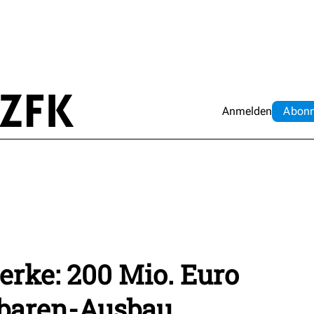
Anmelden
Abo
n
rke: 200 Mio. Euro
rbaren-Ausbau