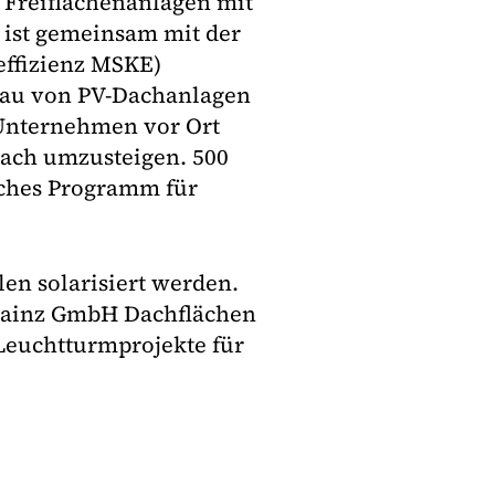
 Freiflächenanlagen mit
ist gemeinsam mit der
effizienz MSKE)
bau von PV-Dachanlagen
 Unternehmen vor Ort
ach umzusteigen. 500
iches Programm für
en solarisiert werden.
Mainz GmbH Dachflächen
Leuchtturmprojekte für