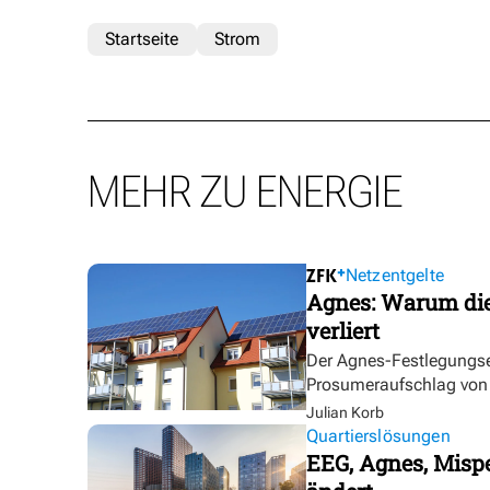
Startseite
Strom
MEHR ZU ENERGIE
Netzentgelte
Agnes: Warum die
verliert
Der Agnes-Festlegungse
Prosumeraufschlag von bi
Julian Korb
Quartierslösungen
EEG, Agnes, Mispe