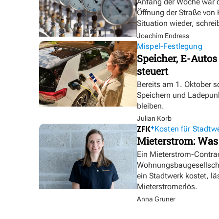
Anfang der Woche war d
Öffnung der Straße von
Situation wieder, schre
Joachim Endress
Mispel-Festlegung
Speicher, E-Autos
steuert
Bereits am 1. Oktober s
Speichern und Ladepunk
bleiben.
Julian Korb
Kosten für Stadtw
Mieterstrom: Was
Ein Mieterstrom-Contrac
Wohnungsbaugesellschaf
ein Stadtwerk kostet, lä
Mieterstromerlös.
Anna Gruner