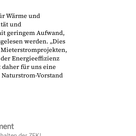
für Wärme und
tät und
mit geringem Aufwand,
sgelesen werden. „Dies
n Mieterstromprojekten,
der Energieeffizienz
t daher für uns eine
, Naturstrom-Vorstand
ment
halten der ZFK!