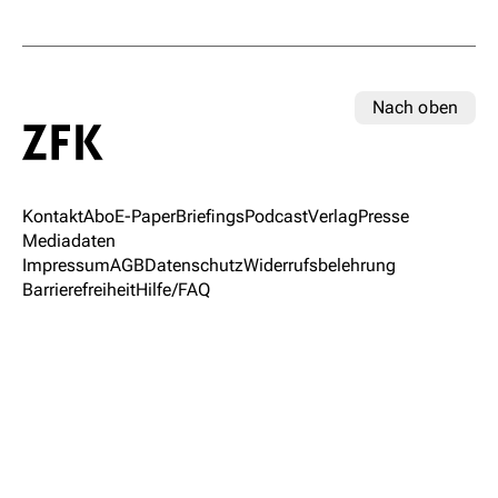
Nach oben
Kontakt
Abo
E-Paper
Briefings
Podcast
Verlag
Presse
Mediadaten
Impressum
AGB
Datenschutz
Widerrufsbelehrung
Barrierefreiheit
Hilfe/FAQ