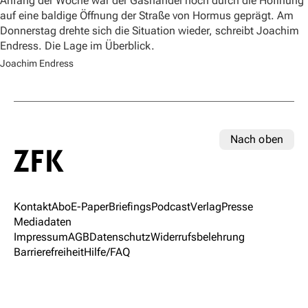
Anfang der Woche war der Gashandel noch durch die Hoffnung
auf eine baldige Öffnung der Straße von Hormus geprägt. Am
Donnerstag drehte sich die Situation wieder, schreibt Joachim
Endress. Die Lage im Überblick.
Joachim Endress
Nach oben
Kontakt
Abo
E-Paper
Briefings
Podcast
Verlag
Presse
Mediadaten
Impressum
AGB
Datenschutz
Widerrufsbelehrung
Barrierefreiheit
Hilfe/FAQ