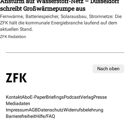
Ansturm auf Wasserstoff-Netz – Düsseldorf
schreibt Großwärmepumpe aus
Fernwärme, Batteriespeicher, Solarausbau, Stromnetze: Die
ZFK hält die kommunale Energiebranche laufend auf dem
aktuellen Stand.
ZFK Redaktion
Nach oben
Kontakt
Abo
E-Paper
Briefings
Podcast
Verlag
Presse
Mediadaten
Impressum
AGB
Datenschutz
Widerrufsbelehrung
Barrierefreiheit
Hilfe/FAQ