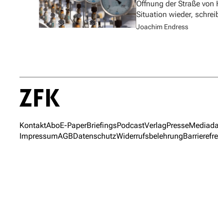
Öffnung der Straße von
Situation wieder, schre
Joachim Endress
Kontakt
Abo
E-Paper
Briefings
Podcast
Verlag
Presse
Mediada
Impressum
AGB
Datenschutz
Widerrufsbelehrung
Barrierefre