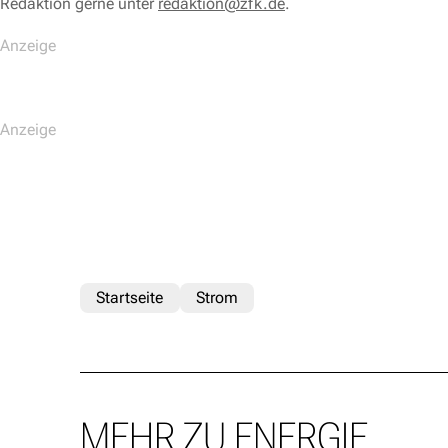
Redaktion gerne unter
redaktion@zfk.de
.
Startseite
Strom
MEHR ZU ENERGIE