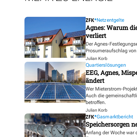
Netzentgelte
Agnes: Warum die
verliert
Der Agnes-Festlegungse
Prosumeraufschlag von bi
Julian Korb
Quartierslösungen
EEG, Agnes, Mispe
ändert
Wer Mieterstrom-Proje
Auch die gemeinschaftl
betroffen.
Julian Korb
Gasmarktbericht
Speichersorgen 
Anfang der Woche war d