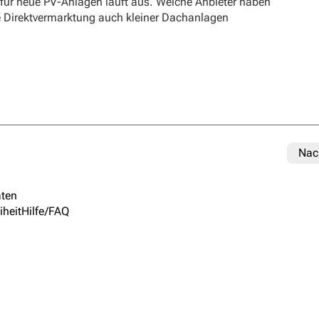
 für neue PV-Anlagen läuft aus. Welche Anbieter haben
e Direktvermarktung auch kleiner Dachanlagen
Nac
ten
iheit
Hilfe/FAQ