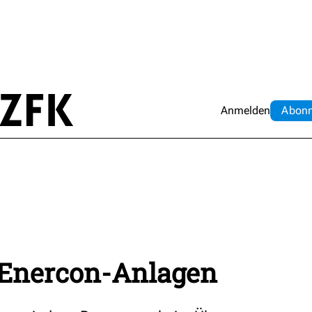
Anmelden
Abo
n
 Enercon-Anlagen