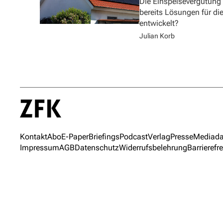
Die Einspeisevergütung
bereits Lösungen für di
entwickelt?
Julian Korb
Kontakt
Abo
E-Paper
Briefings
Podcast
Verlag
Presse
Mediada
Impressum
AGB
Datenschutz
Widerrufsbelehrung
Barrierefre