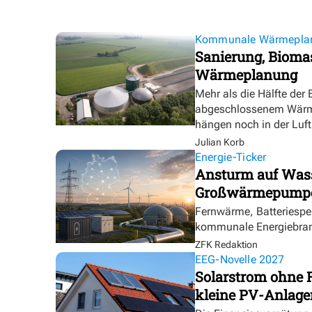
Kommunale Wärmepla
Sanierung, Biomas
Wärmeplanung
Mehr als die Hälfte der
abgeschlossenem Wärmep
hängen noch in der Luft
Julian Korb
Energie-Ticker
Ansturm auf Wasse
Großwärmepumpe
Fernwärme, Batteriespei
kommunale Energiebranc
ZFK Redaktion
EEG-Novelle 2027
Solarstrom ohne 
kleine PV-Anlage