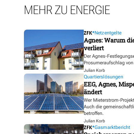
MEHR ZU ENERGIE
Netzentgelte
Agnes: Warum die
verliert
Der Agnes-Festlegungse
Prosumeraufschlag von bi
Julian Korb
Quartierslösungen
EEG, Agnes, Mispe
ändert
Wer Mieterstrom-Proje
Auch die gemeinschaftl
betroffen.
Julian Korb
Gasmarktbericht