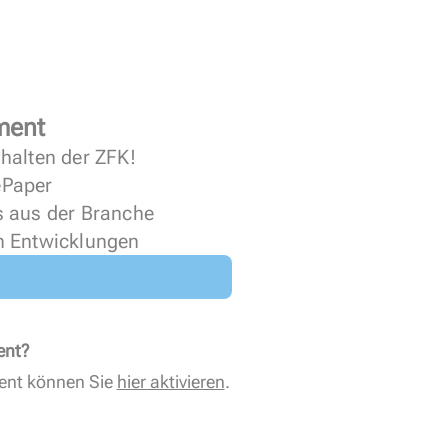
ment
halten der ZFK!
 ePaper
s aus der Branche
n Entwicklungen
ent?
ent können Sie
hier aktivieren
.