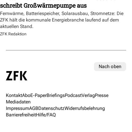
schreibt Großwärmepumpe aus
Fernwärme, Batteriespeicher, Solarausbau, Stromnetze: Die
ZFK hält die kommunale Energiebranche laufend auf dem
aktuellen Stand.
ZFK Redaktion
Nach oben
Kontakt
Abo
E-Paper
Briefings
Podcast
Verlag
Presse
Mediadaten
Impressum
AGB
Datenschutz
Widerrufsbelehrung
Barrierefreiheit
Hilfe/FAQ