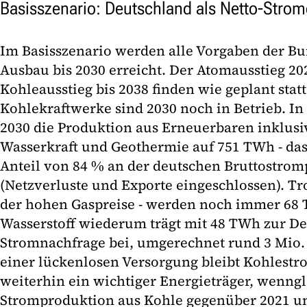
Basisszenario: Deutschland als Netto-Strom
Im Basisszenario werden alle Vorgaben der B
Ausbau bis 2030 erreicht. Der Atomausstieg 20
Kohleausstieg bis 2038 finden wie geplant stat
Kohlekraftwerke sind 2030 noch in Betrieb. In
2030 die Produktion aus Erneuerbaren inklusi
Wasserkraft und Geothermie auf 751 TWh - das
Anteil von 84 % an der deutschen Bruttostro
(Netzverluste und Exporte eingeschlossen). T
der hohen Gaspreise - werden noch immer 68 
Wasserstoff wiederum trägt mit 48 TWh zur D
Stromnachfrage bei, umgerechnet rund 3 Mio. t
einer lückenlosen Versorgung bleibt Kohlest
weiterhin ein wichtiger Energieträger, wenngl
Stromproduktion aus Kohle gegenüber 2021 u