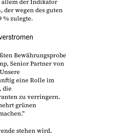
r allem der Indikator
, der wegen des guten
9 % zulegte.
 verstromen
rößten Bewährungsprobe
mp, Senior Partner von
"Unsere
nftig eine Rolle im
, die
anten zu verringern.
rmehrt grünen
 machen."
wende stehen wird,