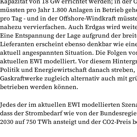
Kapazität von 18 GW errichtet werden; in der
müssten pro Jahr 1.800 Anlagen in Betrieb geh
pro Tag - und in der Offshore-Windkraft müsste
nahezu vervierfachen. Auch Erdgas wird weiter
Eine Entspannung der Lage aufgrund der brei
Lieferanten erscheint ebenso denkbar wie ein
aktuell angespannten Situation. Die Folgen v
aktuellen EWI modelliert. Vor diesem Hintergr
Politik und Energiewirtschaft danach streben,
Gaskraftwerke zugleich alternativ auch mit g
betrieben werden können.
Jedes der im aktuellen EWI modellierten Szen
dass der Strombedarf wie von der Bundesregier
2030 auf 750 TWh ansteigt und der CO2-Preis be