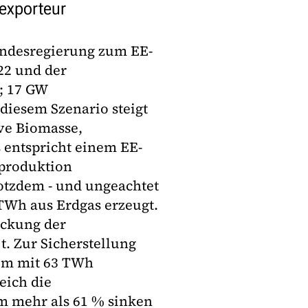
exporteur
undesregierung zum EE-
22 und der
t; 17 GW
 diesem Szenario steigt
ve Biomasse,
 entspricht einem EE-
mproduktion
rotzdem - und ungeachtet
TWh aus Erdgas erzeugt.
eckung der
. Zur Sicherstellung
rom mit 63 TWh
eich die
m mehr als 61 % sinken