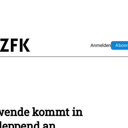
Anmelden
Abo
n
ewende kommt in
hleppend an