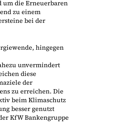
d um die Erneuerbaren
Trend zu einem
ersteine bei der
nergiewende, hingegen
nahezu unvermindert
eichen diese
maziele der
ns zu erreichen. Die
aktiv beim Klimaschutz
ung besser genutzt
t der KfW Bankengruppe