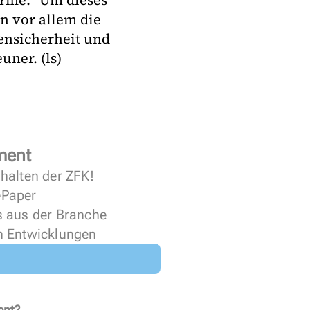
rme. "Um dieses
n vor allem die
ensicherheit und
uner. (ls)
ment
halten der ZFK!
 ePaper
s aus der Branche
n Entwicklungen
ent?