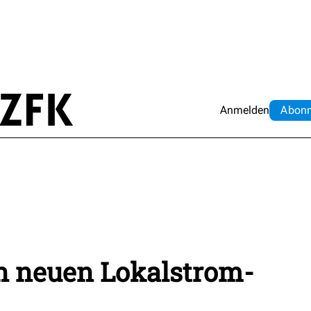
Anmelden
Abo
n
n neuen Lokalstrom-