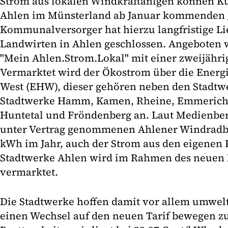
Strom aus lokalen Windkraftanlgen können K
Ahlen im Münsterland ab Januar kommenden J
Kommunalversorger hat hierzu langfristige Li
Landwirten in Ahlen geschlossen. Angeboten 
"Mein Ahlen.Strom.Lokal" mit einer zweijährig
Vermarktet wird der Ökostrom über die Energi
West (EHW), dieser gehören neben den Stadtw
Stadtwerke Hamm, Kamen, Rheine, Emmerich, 
Huntetal und Fröndenberg an. Laut Medienber
unter Vertrag genommenen Ahlener Windradbe
kWh im Jahr, auch der Strom aus den eigenen 
Stadtwerke Ahlen wird im Rahmen des neuen 
vermarktet.
Die Stadtwerke hoffen damit vor allem umwel
einen Wechsel auf den neuen Tarif bewegen z