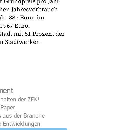
er Grundpreis pro Jahr
chen Jahresverbrauch
ahr 887 Euro, im
h 967 Euro.
tadt mit 51 Prozent der
den Stadtwerken
ment
halten der ZFK!
 ePaper
s aus der Branche
n Entwicklungen