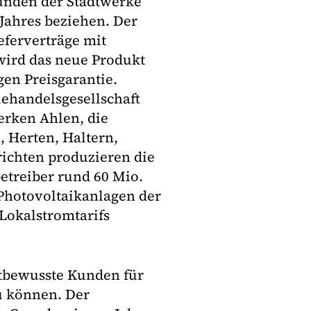
unden der Stadtwerke
ahres beziehen. Der
eferverträge mit
wird das neue Produkt
en Preisgarantie.
ehandelsgesellschaft
erken Ahlen, die
Herten, Haltern,
ichten produzieren die
treiber rund 60 Mio.
Photovoltaikanlagen der
Lokalstromtarifs
tbewusste Kunden für
u können. Der