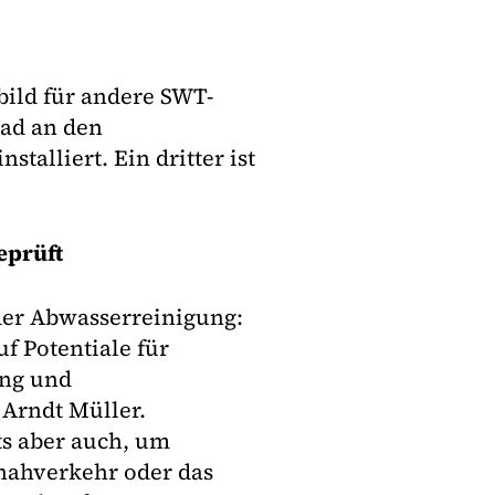
rbild für andere SWT-
Bad an den
talliert. Ein dritter ist
eprüft
der Abwasserreinigung:
f Potentiale für
ung und
 Arndt Müller.
ts aber auch, um
nnahverkehr oder das