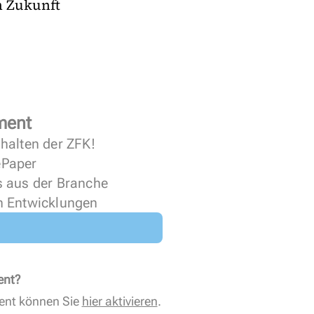
n Zukunft
ment
halten der ZFK!
 ePaper
s aus der Branche
n Entwicklungen
ent?
ent können Sie
hier aktivieren
.