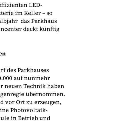
ffizienten LED-
erie im Keller – so
albjahr das Parkhaus
ncenter deckt künftig
en
arf des Parkhauses
0.000 auf nunmehr
der neuen Technik haben
Eigenregie übernommen.
 vor Ort zu erzeugen,
ine Photovoltaik-
dule in Betrieb und