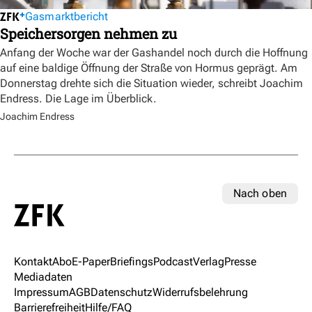
Gasmarktbericht
Speichersorgen nehmen zu
Anfang der Woche war der Gashandel noch durch die Hoffnung
auf eine baldige Öffnung der Straße von Hormus geprägt. Am
Donnerstag drehte sich die Situation wieder, schreibt Joachim
Endress. Die Lage im Überblick.
Joachim Endress
Nach oben
Kontakt
Abo
E-Paper
Briefings
Podcast
Verlag
Presse
Mediadaten
Impressum
AGB
Datenschutz
Widerrufsbelehrung
Barrierefreiheit
Hilfe/FAQ