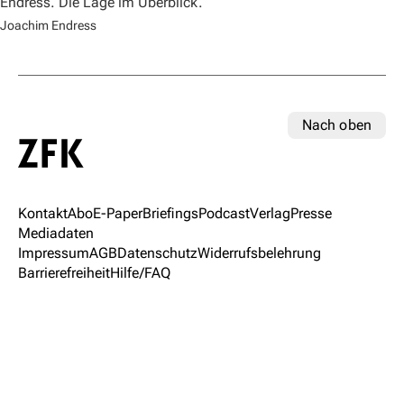
Endress. Die Lage im Überblick.
Joachim Endress
Nach oben
Kontakt
Abo
E-Paper
Briefings
Podcast
Verlag
Presse
Mediadaten
Impressum
AGB
Datenschutz
Widerrufsbelehrung
Barrierefreiheit
Hilfe/FAQ