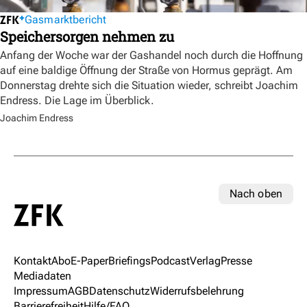
Gasmarktbericht
Speichersorgen nehmen zu
Anfang der Woche war der Gashandel noch durch die Hoffnung
auf eine baldige Öffnung der Straße von Hormus geprägt. Am
Donnerstag drehte sich die Situation wieder, schreibt Joachim
Endress. Die Lage im Überblick.
Joachim Endress
Nach oben
Kontakt
Abo
E-Paper
Briefings
Podcast
Verlag
Presse
Mediadaten
Impressum
AGB
Datenschutz
Widerrufsbelehrung
Barrierefreiheit
Hilfe/FAQ