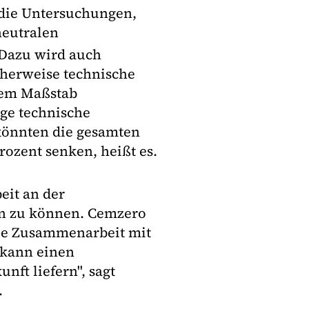
 die Untersuchungen,
neutralen
 Dazu wird auch
cherweise technische
rem Maßstab
ge technische
könnten die gesamten
rozent senken, heißt es.
beit an der
zen zu können. Cemzero
neue Zusammenarbeit mit
 kann einen
nft liefern", sagt
.