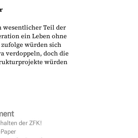
r
n wesentlicher Teil der
eration ein Leben ohne
e zufolge würden sich
wa verdoppeln, doch die
trukturprojekte würden
ment
halten der ZFK!
 ePaper