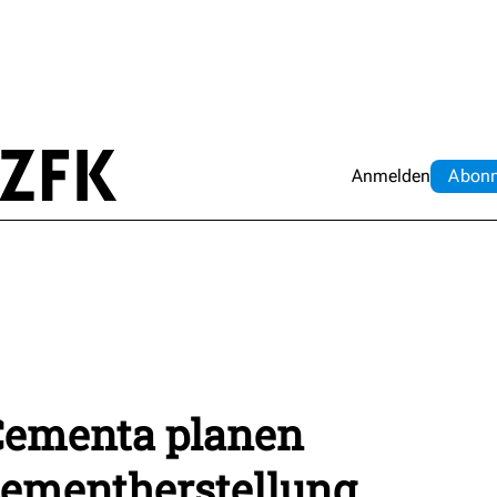
Anmelden
Abo
n
 Cementa planen
Zementherstellung