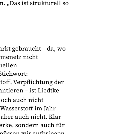
. „Das ist strukturell so
rkt gebraucht – da, wo
ärmenetz nicht
tuellen
tichwort:
off, Verpflichtung der
ntieren – ist Liedtke
och auch nicht
Wasserstoff im Jahr
aber auch nicht. Klar
werke, sondern auch für
 müssen wir aufbringen