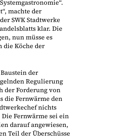
e „Systemgastronomie“.
dt“, machte der
 der SWK Stadtwerke
ndelsblatts klar. Die
gen, nun müsse es
n die Köche der
 Baustein der
ngelnden Regulierung
ch der Forderung von
ss die Fernwärme den
adtwerkechef nichts
“ Die Fernwärme sei ein
eien darauf angewiesen,
en Teil der Überschüsse