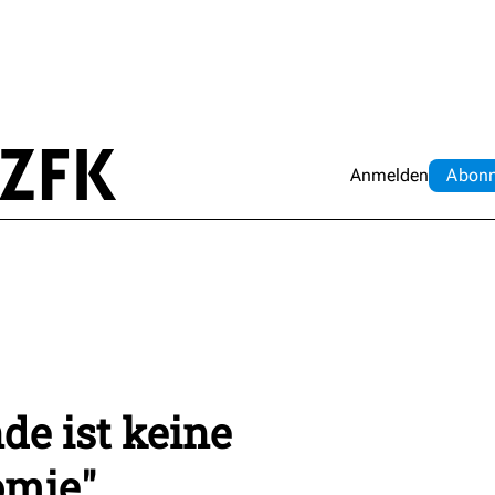
Anmelden
Abo
n
e ist keine
omie"