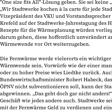
"One size fits All"-Lösung geben. Sie sei kein
„Wir Stadtwerke kochen à la carte für jede Sta
Vizepräsident des VKU und Vorstandssprecher
Krefeld auf der Stadtwerke-Jahrestagung des Ha
Rezepte für die Wärmeplanung würden vorlie
darum gehen, diese hoffentlich unverändert a
Wärmewende vor Ort weiterzugeben.
Die Fernwärme werde vielerorts ein wichtiger
Wärmwende sein. Vorwürfe wie der einer ma
oder zu hoher Preise wies Liedtke zurück. Au
Bundeswirtschaftsminister Robert Habeck, da
ÖPNV nicht subventionieren soll, kann der St
abgewinnen. „Das geht doch gar nicht anders!
Geschäft wie jedes andere auch. Stadtwerke s
mit der Fernwärme Geld zu verdienen und ein