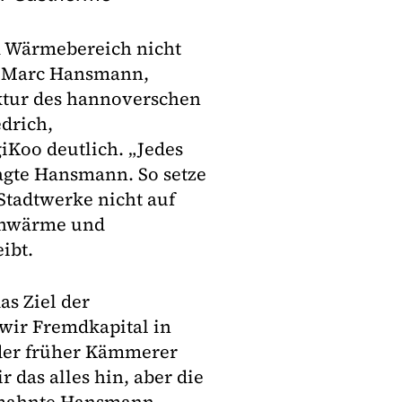
m Wärmebereich nicht
t Marc Hansmann,
ktur des hannoverschen
edrich,
iKoo deutlich. „Jedes
agte Hansmann. So setze
tadtwerke nicht auf
ernwärme und
ibt.
as Ziel der
 wir Fremdkapital in
der früher Kämmerer
 das alles hin, aber die