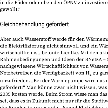
in die Bäder oder eben den ÖPNV zu investieren
gewollt.“
Gleichbehandlung gefordert
Aber auch Wasserstoff werde für den Wärmema
die Elektrifizierung nicht sinnvoll und ein W
wirtschaftlich ist, betonte Liedtke. Mit den ak
Rahmenbedingungen und Ideen der BNetzA – S
nachgewiesene Wirtschaftlichkeit von Wasserst
Netzbetreiber, die Verfügbarkeit von H
zu gara
2
unzufrieden. „Bei der Wärmepumpe wird das d
gefordert!“ Man könne zwar nicht wissen, was 
2035 kosten werde. Beim Strom wisse man das 
sei, dass es in Zukunft nicht nur für die Stadt
die Kunden teurer werde. „Soviel Ehrlichkeit