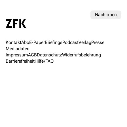
Nach oben
Kontakt
Abo
E-Paper
Briefings
Podcast
Verlag
Presse
Mediadaten
Impressum
AGB
Datenschutz
Widerrufsbelehrung
Barrierefreiheit
Hilfe/FAQ