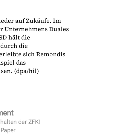
ieder auf Zukäufe. Im
er Unternehmens Duales
D hält die
durch die
erleibte sich Remondis
spiel das
en. (dpa/hil)
ment
halten der ZFK!
 ePaper