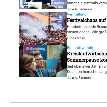
bringt sie erstmals verb
Julia A. Simmons
Vermüllung
Festivalchaos au
Hunderttausende Besuch
steuert gegen. Wie gro
Lucas Maier
Rohstoffwende
Kreislaufwirtsch
Sommerpause k
Seit über zwei Jahren w
Koalition herrschte lang
Julia A. Simmons