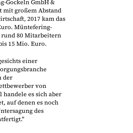
ing-Gockeln GmbH &
st mit großem Abstand
rtschaft, 2017 kam das
uro. Müntefering-
n rund 80 Mitarbeitern
is 15 Mio. Euro.
esichts einer
sorgungsbranche
n der
ettbewerber von
 handele es sich aber
t, auf denen es noch
Untersagung des
fertigt."