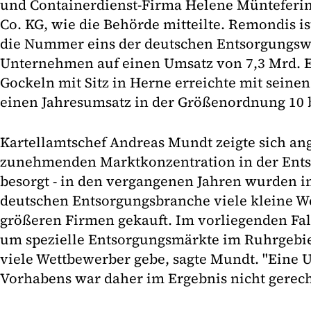
und Containerdienst-Firma Helene Müntefer
Co. KG, wie die Behörde mitteilte. Remondis i
die Nummer eins der deutschen Entsorgungswi
Unternehmen auf einen Umsatz von 7,3 Mrd. E
Gockeln mit Sitz in Herne erreichte mit seine
einen Jahresumsatz in der Größenordnung 10 b
Kartellamtschef Andreas Mundt zeigte sich ang
zunehmenden Marktkonzentration in der Ent
besorgt - in den vergangenen Jahren wurden i
deutschen Entsorgungsbranche viele kleine W
größeren Firmen gekauft. Im vorliegenden Fall
um spezielle Entsorgungsmärkte im Ruhrgebie
viele Wettbewerber gebe, sagte Mundt. "Eine 
Vorhabens war daher im Ergebnis nicht gerecht