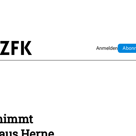
Anmelden
Abo
n
nimmt
 aus Herne