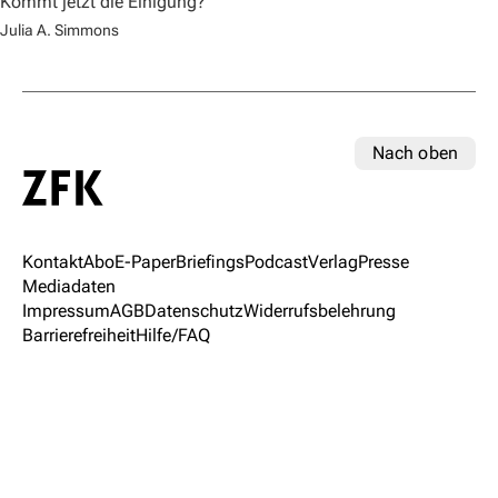
Kommt jetzt die Einigung?
Julia A. Simmons
Nach oben
Kontakt
Abo
E-Paper
Briefings
Podcast
Verlag
Presse
Mediadaten
Impressum
AGB
Datenschutz
Widerrufsbelehrung
Barrierefreiheit
Hilfe/FAQ