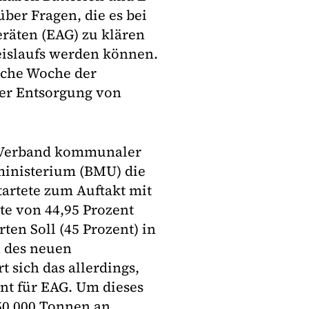
ber Fragen, die es bei
eräten (EAG) zu klären
kreislaufs werden können.
ische Woche der
er Entsorgung von
 Verband kommunaler
nisterium (BMU) die
tartete zum Auftakt mit
te von 44,95 Prozent
ten Soll (45 Prozent) in
n des neuen
 sich das allerdings,
nt für EAG. Um dieses
50 000 Tonnen an