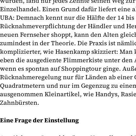
wurden, fand nur jedes Zehnte seinen Weg zur
Einzelhandel. Einen Grund dafür liefert eine 
UBA: Demnach kennt nur die Hälfte der 14 bis 
Rücknahmeverpflichtung der Händler und Hers
neuen Fernseher shoppt, kann den Alten gleich
zumindest in der Theorie. Die Praxis ist nämli
komplizierter, wie Hasenkamp skizziert: Man
eben die ausgediente Flimmerkiste unter den 
wenn es spontan auf Shoppingtour ginge. Auße
Rücknahmeregelung nur für Länden ab einer 
Quadratmetern und nur im Gegenzug zu eine
ausgenommen Kleinartikel, wie Handys, Rasier
Zahnbürsten.
Eine Frage der Einstellung