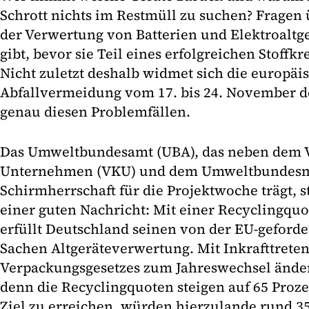
Schrott nichts im Restmüll zu suchen? Fragen ü
der Verwertung von Batterien und Elektroaltg
gibt, bevor sie Teil eines erfolgreichen Stoff
Nicht zuletzt deshalb widmet sich die europä
Abfallvermeidung vom 17. bis 24. November d
genau diesen Problemfällen.
Das Umweltbundesamt (UBA), das neben dem
Unternehmen (VKU) und dem Umweltbundesmi
Schirmherrschaft für die Projektwoche trägt, s
einer guten Nachricht: Mit einer Recyclingquo
erfüllt Deutschland seinen von der EU-geforder
Sachen Altgeräteverwertung. Mit Inkrafttrete
Verpackungsgesetzes zum Jahreswechsel ändert
denn die Recyclingquoten steigen auf 65 Proze
Ziel zu erreichen, würden hierzulande rund 3