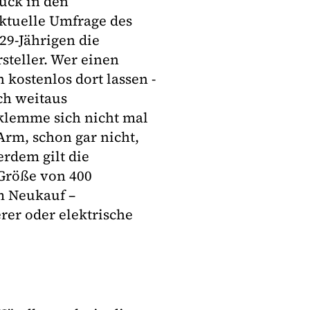
ück in den
aktuelle Umfrage des
29-Jährigen die
teller. Wer einen
 kostenlos dort lassen -
ch weitaus
 klemme sich nicht mal
Arm, schon gar nicht,
rdem gilt die
Größe von 400
m Neukauf –
er oder elektrische