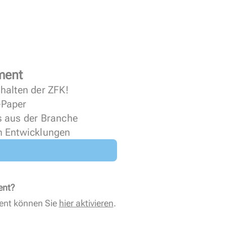
ment
halten der ZFK!
 ePaper
s aus der Branche
n Entwicklungen
ent?
ent können Sie
hier aktivieren
.