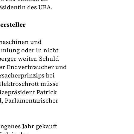
räsidentin des UBA.
ersteller
maschinen und
mmlung oder in nicht
berger weiter. Schuld
der Endverbraucher und
sacherprinzips bei
Elektroschrott müsse
izepräsident Patrick
, Parlamentarischer
ngenes Jahr gekauft