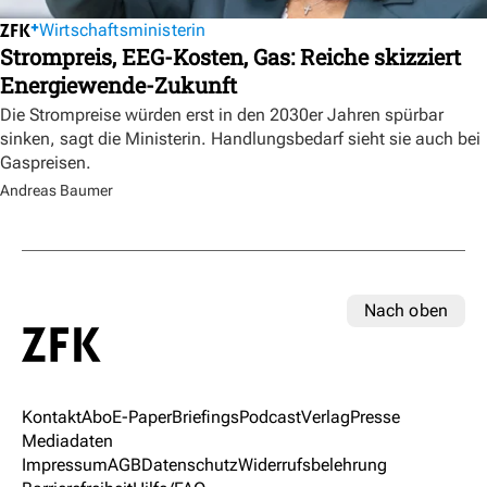
Wirtschaftsministerin
Strompreis, EEG-Kosten, Gas: Reiche skizziert
Energiewende-Zukunft
Die Strompreise würden erst in den 2030er Jahren spürbar
sinken, sagt die Ministerin. Handlungsbedarf sieht sie auch bei
Gaspreisen.
Andreas Baumer
Nach oben
Kontakt
Abo
E-Paper
Briefings
Podcast
Verlag
Presse
Mediadaten
Impressum
AGB
Datenschutz
Widerrufsbelehrung