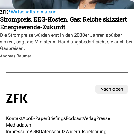
Wirtschaftsministerin
Strompreis, EEG-Kosten, Gas: Reiche skizziert
Energiewende-Zukunft
Die Strompreise würden erst in den 2030er Jahren spürbar
sinken, sagt die Ministerin. Handlungsbedarf sieht sie auch bei
Gaspreisen.
Andreas Baumer
Nach oben
Kontakt
Abo
E-Paper
Briefings
Podcast
Verlag
Presse
Mediadaten
Impressum
AGB
Datenschutz
Widerrufsbelehrung