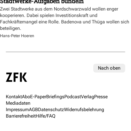
Stadtwerke-Aufgaben bündeln
Zwei Stadtwerke aus dem Nordschwarzwald wollen enger
kooperieren. Dabei spielen Investitionskraft und
Fachkräftemangel eine Rolle. Badenova und Thüga wollen sich
beteiligen.
Hans-Peter Hoeren
Nach oben
Kontakt
Abo
E-Paper
Briefings
Podcast
Verlag
Presse
Mediadaten
Impressum
AGB
Datenschutz
Widerrufsbelehrung
Barrierefreiheit
Hilfe/FAQ