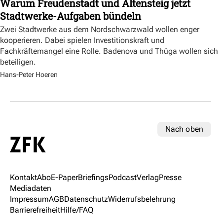
Warum Freudenstadt und Altensteig jetzt
Stadtwerke-Aufgaben bündeln
Zwei Stadtwerke aus dem Nordschwarzwald wollen enger
kooperieren. Dabei spielen Investitionskraft und
Fachkräftemangel eine Rolle. Badenova und Thüga wollen sich
beteiligen.
Hans-Peter Hoeren
Nach oben
Kontakt
Abo
E-Paper
Briefings
Podcast
Verlag
Presse
Mediadaten
Impressum
AGB
Datenschutz
Widerrufsbelehrung
Barrierefreiheit
Hilfe/FAQ