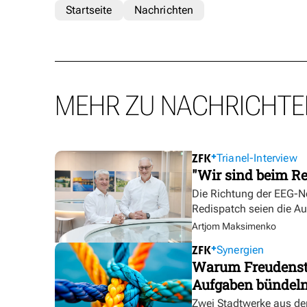
Startseite
Nachrichten
MEHR ZU NACHRICHTE
Trianel-Interview
"Wir sind beim Re
Die Richtung der EEG-No
Redispatch seien die A
Artjom Maksimenko
Synergien
Warum Freudensta
Aufgaben bündel
Zwei Stadtwerke aus de