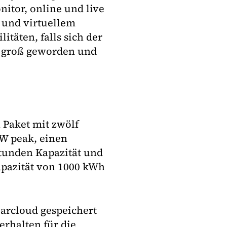
itor, online und live
 und virtuellem
itäten, falls sich der
r groß geworden und
 Paket mit zwölf
W peak, einen
tunden Kapazität und
apazität von 1000 kWh
larcloud gespeichert
erhalten für die