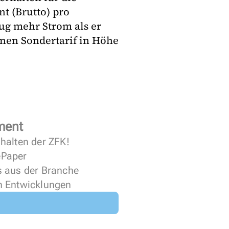
nt (Brutto) pro
ug mehr Strom als er
inen Sondertarif in Höhe
ment
halten der ZFK!
 ePaper
s aus der Branche
n Entwicklungen