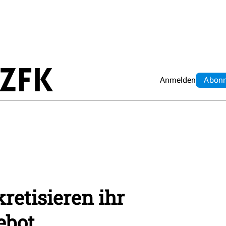
Anmelden
Abo
n
etisieren ihr
ebot