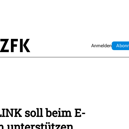
Anmelden
Abo
n
INK soll beim E-
m unterstützen