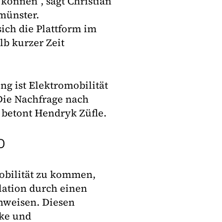
 können“, sagt Christian
münster.
ich die Plattform im
lb kurzer Zeit
g ist Elektromobilität
Die Nachfrage nach
, betont Hendryk Züfle.
D
obilität zu kommen,
lation durch einen
hweisen. Diesen
rke und