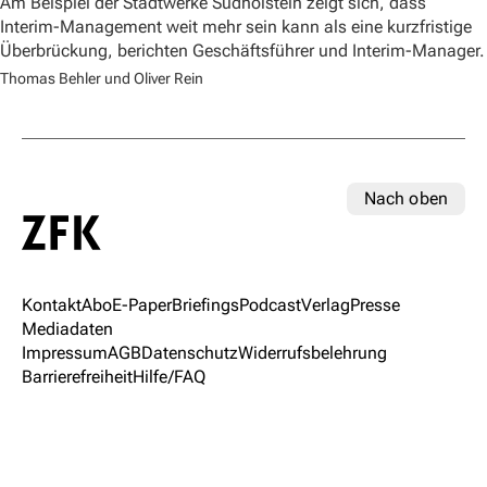
Am Beispiel der Stadtwerke Südholstein zeigt sich, dass
Interim-Management weit mehr sein kann als eine kurzfristige
Überbrückung, berichten Geschäftsführer und Interim-Manager.
Thomas Behler und Oliver Rein
Nach oben
Kontakt
Abo
E-Paper
Briefings
Podcast
Verlag
Presse
Mediadaten
Impressum
AGB
Datenschutz
Widerrufsbelehrung
Barrierefreiheit
Hilfe/FAQ