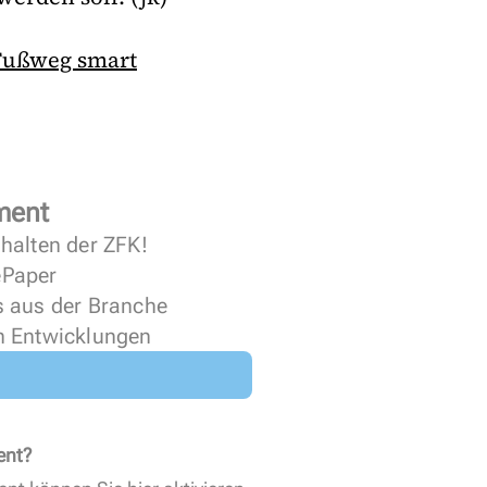
Fußweg smart
ment
halten der ZFK!
 ePaper
s aus der Branche
n Entwicklungen
ent?