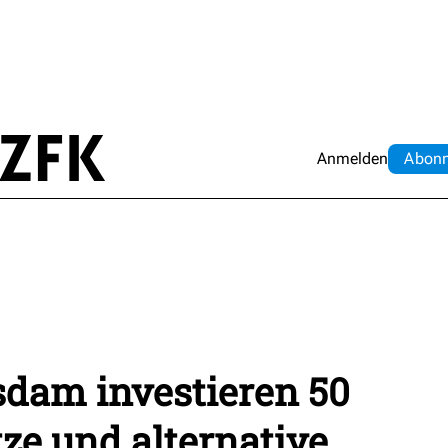
Anmelden
Abo
n
sdam investieren 50
tze und alternative