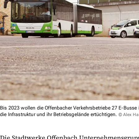
Bis 2023 wollen die Offenbacher Verkehrsbetriebe 27 E-Busse
die Infrastruktur und ihr Betriebsgelände ertüchtigen.
© Alex H
Die Stadtwerke Offenbach Unternehmensgrupp