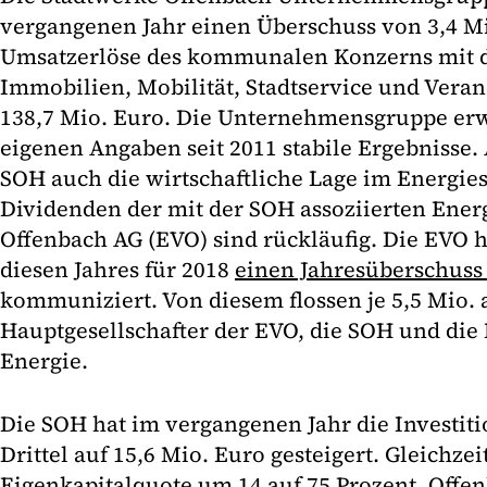
vergangenen Jahr einen Überschuss von 3,4 Mi
Umsatzerlöse des kommunalen Konzerns mit d
Immobilien, Mobilität, Stadtservice und Vera
138,7 Mio. Euro. Die Unternehmensgruppe erw
eigenen Angaben seit 2011 stabile Ergebnisse
SOH auch die wirtschaftliche Lage im Energies
Dividenden der mit der SOH assoziierten Ene
Offenbach AG (EVO) sind rückläufig. Die EVO h
diesen Jahres für 2018
einen Jahresüberschuss
kommuniziert. Von diesem flossen je 5,5 Mio. 
Hauptgesellschafter der EVO, die SOH und d
Energie.
Die SOH hat im vergangenen Jahr die Investit
Drittel auf 15,6 Mio. Euro gesteigert. Gleichzeit
Eigenkapitalquote um 14 auf 75 Prozent. Offen