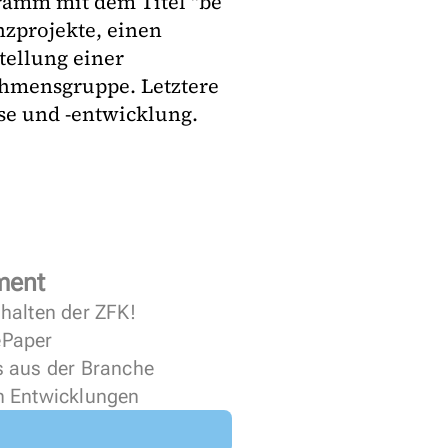
gramm mit dem Titel "be
nzprojekte, einen
tellung einer
ehmensgruppe. Letztere
se und -entwicklung.
ment
halten der ZFK!
 ePaper
s aus der Branche
n Entwicklungen