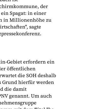
zschirmkommune, der
ein Spagat: in einer
n in Millionenhöhe zu
rtschaften", sagte
zpressekonferenz.
n-Gebiet erfordern ein
er öffentlichen
rwartet die SOH deshalb
ls Grund hierfür werden
d die damit
PNV genannt. Um auch
ernehmensgruppe