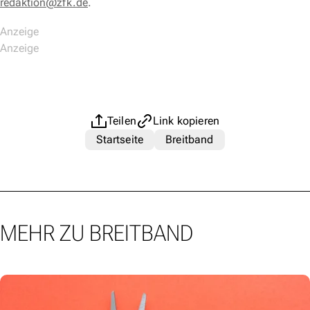
redaktion@zfk.de
.
Teilen
Link kopieren
Startseite
Breitband
MEHR ZU BREITBAND