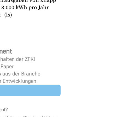
ehrausgaben von knapp
18.000 kWh pro Jahr
 (ls)
ment
halten der ZFK!
 ePaper
s aus der Branche
n Entwicklungen
ent?