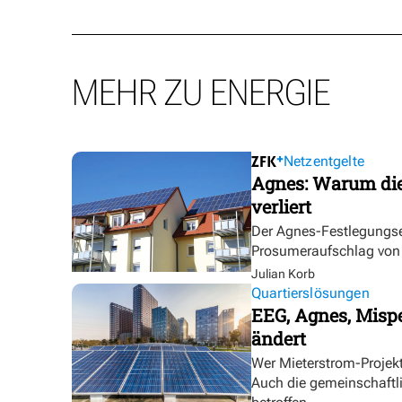
MEHR ZU ENERGIE
Netzentgelte
Agnes: Warum die
verliert
Der Agnes-Festlegungse
Prosumeraufschlag von bi
Julian Korb
Quartierslösungen
EEG, Agnes, Mispe
ändert
Wer Mieterstrom-Proje
Auch die gemeinschaftl