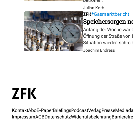
betroffen.
Julian Korb
Gasmarktbericht
Speichersorgen 
Anfang der Woche war d
Öffnung der Straße von
Situation wieder, schre
Joachim Endress
Kontakt
Abo
E-Paper
Briefings
Podcast
Verlag
Presse
Mediada
Impressum
AGB
Datenschutz
Widerrufsbelehrung
Barrierefre