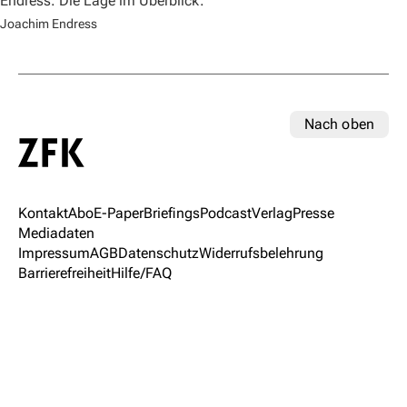
Endress. Die Lage im Überblick.
Joachim Endress
Nach oben
Kontakt
Abo
E-Paper
Briefings
Podcast
Verlag
Presse
Mediadaten
Impressum
AGB
Datenschutz
Widerrufsbelehrung
Barrierefreiheit
Hilfe/FAQ